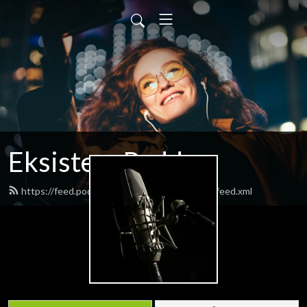
EksistensPodden
https://feed.podbean.com/EksistensPodden/feed.xml